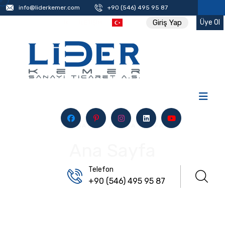
info@liderkemer.com
+90 (546) 495 95 87
Üye Ol
Giriş Yap
İK
İLETIŞIM
ANASAYFA
/
ANA SAYFA
Ana Sayfa
Telefon
+90 (546) 495 95 87