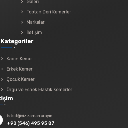
Galeri
Toptan Deri Kemerler
Markalar
İletişim
Kategoriler
Kadın Kemer
Erkek Kemer
Çocuk Kemer
Örgü ve Esnek Elastik Kemerler
tişim
İstediğiniz zaman arayın
+90 (546) 495 95 87