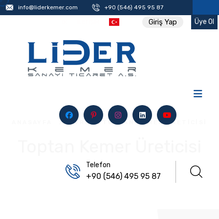
info@liderkemer.com
+90 (546) 495 95 87
Üye Ol
Giriş Yap
İK
İLETIŞIM
ANASAYFA
/
AVRUPA TOPTAN KEMER ÜRETICISI
Toptan Kemer Üreticisi
Telefon
+90 (546) 495 95 87