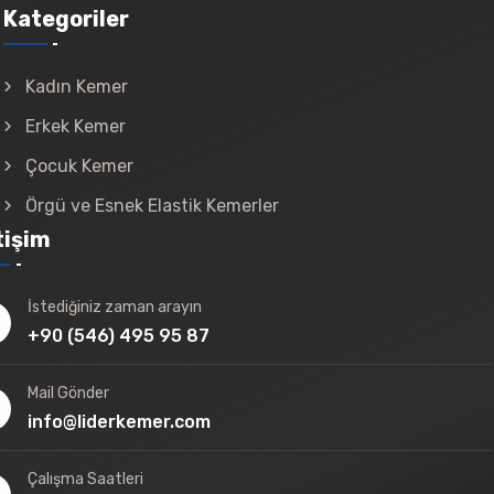
Kategoriler
Kadın Kemer
Erkek Kemer
Çocuk Kemer
Örgü ve Esnek Elastik Kemerler
tişim
İstediğiniz zaman arayın
+90 (546) 495 95 87
Mail Gönder
info@liderkemer.com
Çalışma Saatleri