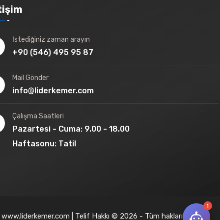
tişim
İstediğiniz zaman arayın
+90 (546) 495 95 87
Mail Gönder
info@liderkemer.com
Çalışma Saatleri
Pazartesi - Cuma: 9.00 - 18.00
Haftasonu: Tatil
1
www.liderkemer.com | Telif Hakkı © 2026 - Tüm hakları saklıdır