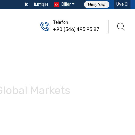
Diller
Üye Ol
Giriş Yap
İK
İLETIŞIM
Telefon
+90 (546) 495 95 87
Global Markets