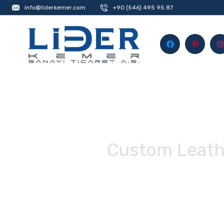
info@liderkemer.com
+90 (546) 495 95 87
Custom Leathe