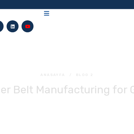
ANASAYFA
/
BLOG 2
r Belt Manufacturing for 