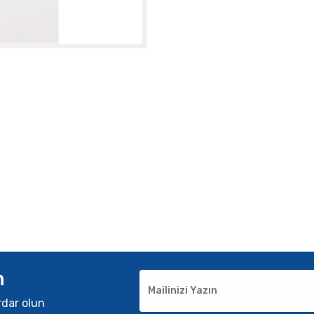
n
rdar olun