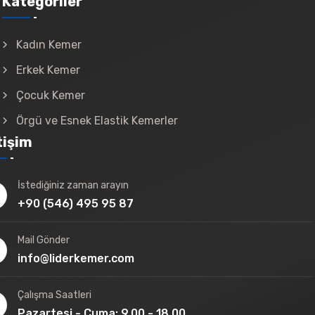
Kategoriler
Kadın Kemer
Erkek Kemer
Çocuk Kemer
Örgü ve Esnek Elastik Kemerler
tişim
İstediğiniz zaman arayın
+90 (546) 495 95 87
Mail Gönder
info@liderkemer.com
Çalışma Saatleri
Pazartesi - Cuma: 9.00 - 18.00