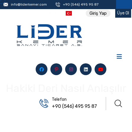
info@liderkemer.com
+90 (546) 495 95 87
Üye Ol
Giriş Yap
İK
İLETIŞIM
ANASAYFA
/
BLOG 2
Hakiki Deri Nasıl Anlaşılır
Telefon
+90 (546) 495 95 87