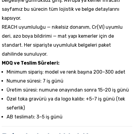
belgesiyle gümrüksüz giriş.
Avrupa'ya kemer ihracatı
sayfamız bu sürecin tüm lojistik ve belge detaylarını
kapsıyor.
REACH uyumluluğu — nikelsiz donanım, Cr(VI) uyumlu
deri, azo boya bildirimi — mat yapı kemerler için de
standart. Her siparişte uyumluluk belgeleri paket
dahilinde sunuluyor.
MOQ ve Teslim Süreleri:
Minimum sipariş: model ve renk başına 200–300 adet
Numune süresi: 7 iş günü
Üretim süresi: numune onayından sonra 15–20 iş günü
Özel toka gravürü ya da logo kalıbı: +5–7 iş günü (tek
seferlik)
AB teslimatı: 3–5 iş günü