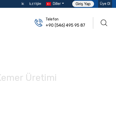
Diller
Üye Ol
Giriş Yap
İK
İLETIŞIM
Telefon
+90 (546) 495 95 87
 Kemer Üretimi