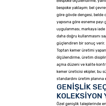
Bespoke ölçülendirme, yalnı
bespoke yaklaşım; bel çevres
göre gövde dengesi, belde 
yapısına göre esneme payı g
uygulanması, markaya iade 
daha doğru kullanmasını sağ
güçlendiren bir sonuç verir.
Toptan kemer üretimi yapan 
ölçülendirme, üretim disiplin
açma düzeni ve kalite kontro
kemer üreticisi ekipler, bu 
standardını üretim planına 
GENİŞLİK SE
KOLEKSİYON 
Özel genişlik taleplerinde e