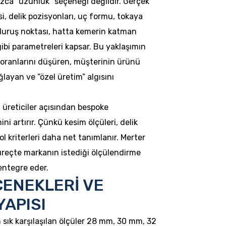
zca “uzunluk” seçeneği değildir. Gerçek
i, delik pozisyonları, uç formu, tokaya
duruş noktası, hatta kemerin katman
ibi parametreleri kapsar. Bu yaklaşımın
oranlarını düşüren, müşterinin ürünü
layan ve “özel üretim” algısını
üreticiler açısından bespoke
ini artırır. Çünkü kesim ölçüleri, delik
l kriterleri daha net tanımlanır. Merter
süreçte markanın istediği ölçülendirme
entegre eder.
ÇENEKLERİ VE
YAPISI
n sık karşılaşılan ölçüler 28 mm, 30 mm, 32