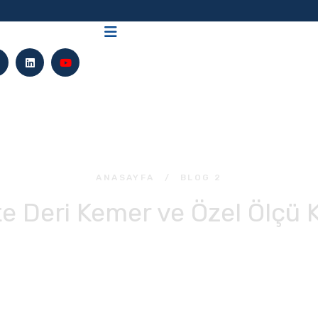
ANASAYFA
/
BLOG 2
te Deri Kemer ve Özel Ölçü