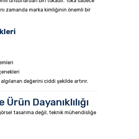
nemli unsurlardan biri tokadır. Toka sadece
aynı zamanda marka kimliğinin önemli bir
kleri
emleri
çenekleri
lgılanan değerini ciddi şekilde artırır.
e Ürün Dayanıklılığı
örsel tasarıma değil, teknik mühendisliğe