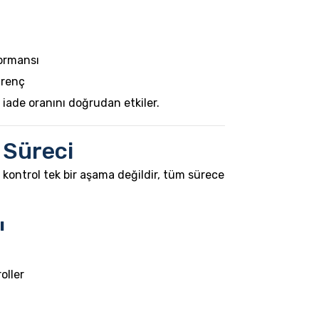
formansı
irenç
 iade oranını doğrudan etkiler.
 Süreci
 kontrol tek bir aşama değildir, tüm sürece
ı
oller