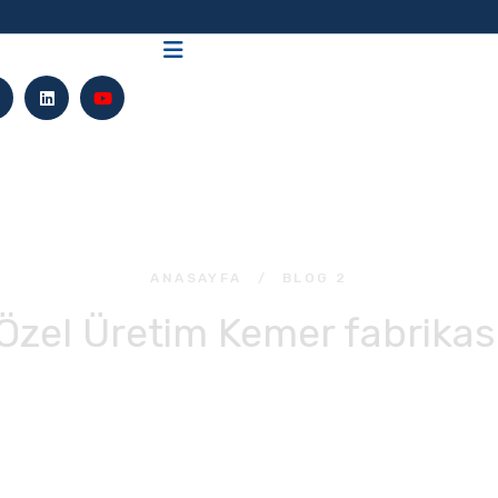
ANASAYFA
/
BLOG 2
Özel Üretim Kemer fabrikas