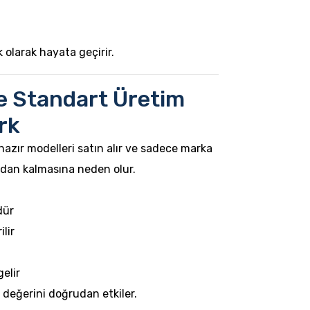
k olarak hayata geçirir.
e Standart Üretim
rk
hazır modelleri satın alır ve sadece marka
adan kalmasına neden olur.
dür
lir
elir
değerini doğrudan etkiler.