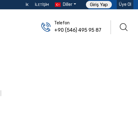
Diller
Üye Ol
Giriş Yap
İK
İLETIŞIM
Telefon
+90 (546) 495 95 87
ı