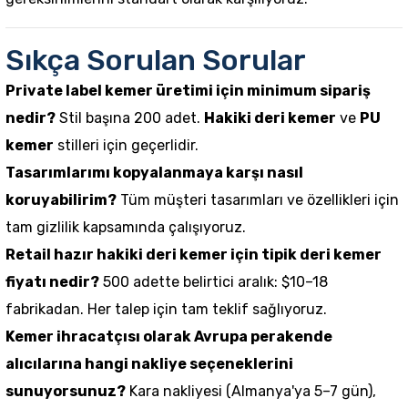
Sıkça Sorulan Sorular
Private label kemer üretimi için minimum sipariş
nedir?
Stil başına 200 adet.
Hakiki deri kemer
ve
PU
kemer
stilleri için geçerlidir.
Tasarımlarımı kopyalanmaya karşı nasıl
koruyabilirim?
Tüm müşteri tasarımları ve özellikleri için
tam gizlilik kapsamında çalışıyoruz.
Retail hazır hakiki deri kemer için tipik deri kemer
fiyatı nedir?
500 adette belirtici aralık: $10–18
fabrikadan. Her talep için tam teklif sağlıyoruz.
Kemer ihracatçısı olarak Avrupa perakende
alıcılarına hangi nakliye seçeneklerini
sunuyorsunuz?
Kara nakliyesi (Almanya'ya 5–7 gün),