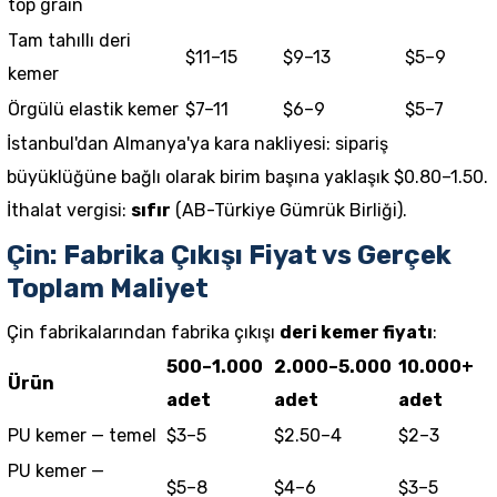
top grain
Tam tahıllı deri
$11–15
$9–13
$5–9
kemer
Örgülü elastik kemer
$7–11
$6–9
$5–7
İstanbul'dan Almanya'ya kara nakliyesi: sipariş
büyüklüğüne bağlı olarak birim başına yaklaşık $0.80–1.50.
İthalat vergisi:
sıfır
(AB-Türkiye Gümrük Birliği).
Çin: Fabrika Çıkışı Fiyat vs Gerçek
Toplam Maliyet
Çin fabrikalarından fabrika çıkışı
deri kemer fiyatı
:
500–1.000
2.000–5.000
10.000+
Ürün
adet
adet
adet
PU kemer — temel
$3–5
$2.50–4
$2–3
PU kemer —
$5–8
$4–6
$3–5