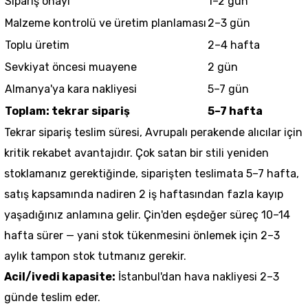
Sipariş onayı
1–2 gün
Malzeme kontrolü ve üretim planlaması
2–3 gün
Toplu üretim
2–4 hafta
Sevkiyat öncesi muayene
2 gün
Almanya'ya kara nakliyesi
5–7 gün
Toplam: tekrar sipariş
5–7 hafta
Tekrar sipariş teslim süresi, Avrupalı perakende alıcılar için
kritik rekabet avantajıdır. Çok satan bir stili yeniden
stoklamanız gerektiğinde, siparişten teslimata 5–7 hafta,
satış kapsamında nadiren 2 iş haftasından fazla kayıp
yaşadığınız anlamına gelir. Çin'den eşdeğer süreç 10–14
hafta sürer — yani stok tükenmesini önlemek için 2–3
aylık tampon stok tutmanız gerekir.
Acil/ivedi kapasite:
İstanbul'dan hava nakliyesi 2–3
günde teslim eder.