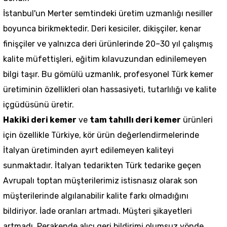
İstanbul'un Merter semtindeki üretim uzmanlığı nesiller
boyunca birikmektedir. Deri kesiciler, dikişçiler, kenar
finişçiler ve yalnızca deri ürünlerinde 20–30 yıl çalışmış
kalite müfettişleri, eğitim kılavuzundan edinilemeyen
bilgi taşır. Bu gömülü uzmanlık, profesyonel Türk kemer
üretiminin özellikleri olan hassasiyeti, tutarlılığı ve kalite
içgüdüsünü üretir.
Hakiki deri kemer
ve
tam tahıllı deri kemer
ürünleri
için özellikle Türkiye, kör ürün değerlendirmelerinde
İtalyan üretiminden ayırt edilemeyen kaliteyi
sunmaktadır. İtalyan tedarikten Türk tedarike geçen
Avrupalı toptan müşterilerimiz istisnasız olarak son
müşterilerinde algılanabilir kalite farkı olmadığını
bildiriyor. İade oranları artmadı. Müşteri şikayetleri
artmadı. Perakende alıcı geri bildirimi olumsuz yönde