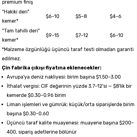
premium finiş
"Hakiki deri"
$6–10
$5–8
$4–6
kemer*
"Tam tahıllı deri"
$9–15
$7–12
$6–10
kemer*
*Malzeme özgünlüğü üçüncü taraf testi olmadan garanti
edilmez.
Çin fabrika çıkışı fiyatına eklenecekler:
Avrupa'ya deniz nakliyesi: birim başına $1.50–3.00
İthalat vergisi: CIF değerinin yüzde 3.7–12'si — $8'lik bir
kemerde $0.30–0.96 birim
Liman işlemleri ve gümrük: küçük/orta siparişlerde birim
başına $0.30–0.60
Üçüncü taraf kalite muayenesi: muayene başına $200–
400, sipariş adetlerine bölünür