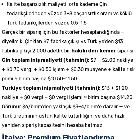
Kalite başarısızlık maliyeti: orta kademe Çin
tedarikçilerinden yüzde 3–8 başarısızlık oranı vs köklü
Türk tedarikçilerden yüzde 0.5–1.5
Gerçek bir sipariş için bu faktörler hesaplandığında —
diyelim ki Çin'den $7 fabrika çıkışı vs Türkiye'den $13
fabrika çıkışı 2.000 adetlik bir
hakiki deri kemer
siparişi:
Çin toplam iniş maliyeti (tahmini):
$7 + $2.00 nakliye
+ $0.70 vergi + $0.50 işlem + $0.30 muayene + kalite risk
primi ≈ birim başına $10.50–11.50
Türkiye toplam iniş maliyeti (tahmini):
$13 + $1.20
nakliye + $0 vergi + $0 vergi işlemi ≈ birim başına $14.20
Görünür $6/birim'den yaklaşık $3–4/birim'e daralır — ve
Türk üretiminin üstün kalite tutarlılığını ve daha hızlı
yeniden sipariş kapasitesini hesaba katmaz.
İtalya: Premium Fiyatlandırma,