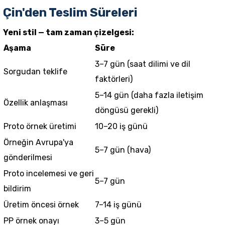
Çin'den Teslim Süreleri
Yeni stil — tam zaman çizelgesi:
Aşama
Süre
3–7 gün (saat dilimi ve dil
Sorgudan teklife
faktörleri)
5–14 gün (daha fazla iletişim
Özellik anlaşması
döngüsü gerekli)
Proto örnek üretimi
10–20 iş günü
Örneğin Avrupa'ya
5–7 gün (hava)
gönderilmesi
Proto incelemesi ve geri
5–7 gün
bildirim
Üretim öncesi örnek
7–14 iş günü
PP örnek onayı
3–5 gün