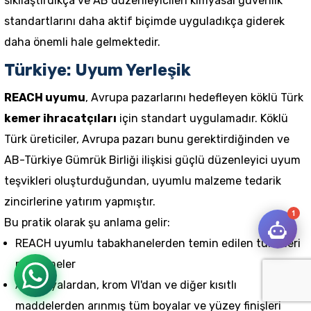
sıkılaştırdıkça ve AB düzenleyicileri kimyasal güvenlik
standartlarını daha aktif biçimde uyguladıkça giderek
daha önemli hale gelmektedir.
Türkiye: Uyum Yerleşik
REACH uyumu
, Avrupa pazarlarını hedefleyen köklü Türk
kemer ihracatçıları
için standart uygulamadır. Köklü
Türk üreticiler, Avrupa pazarı bunu gerektirdiğinden ve
AB-Türkiye Gümrük Birliği ilişkisi güçlü düzenleyici uyum
teşvikleri oluşturduğundan, uyumlu malzeme tedarik
zincirlerine yatırım yapmıştır.
1
Bu pratik olarak şu anlama gelir:
REACH uyumlu tabakhanelerden temin edilen tüm deri
malzemeler
Azo boyalardan, krom VI'dan ve diğer kısıtlı
maddelerden arınmış tüm boyalar ve yüzey finişleri