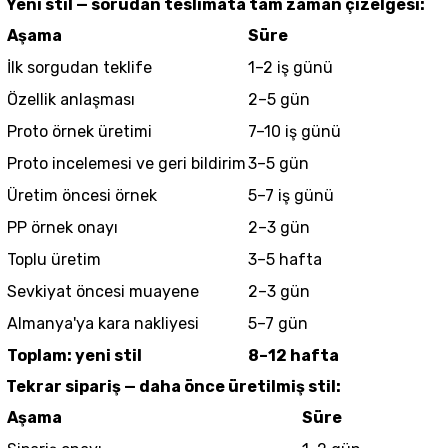
Yeni stil — sorudan teslimata tam zaman çizelgesi:
Aşama
Süre
İlk sorgudan teklife
1–2 iş günü
Özellik anlaşması
2–5 gün
Proto örnek üretimi
7–10 iş günü
Proto incelemesi ve geri bildirim
3–5 gün
Üretim öncesi örnek
5–7 iş günü
PP örnek onayı
2–3 gün
Toplu üretim
3–5 hafta
Sevkiyat öncesi muayene
2–3 gün
Almanya'ya kara nakliyesi
5–7 gün
Toplam: yeni stil
8–12 hafta
Tekrar sipariş — daha önce üretilmiş stil:
Aşama
Süre