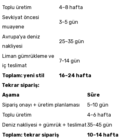
Toplu üretim
4–8 hafta
Sevkiyat öncesi
3–5 gün
muayene
Avrupa'ya deniz
25–35 gün
nakliyesi
Liman gümrükleme ve
7–14 gün
iç teslimat
Toplam: yeni stil
16–24 hafta
Tekrar sipariş:
Aşama
Süre
Sipariş onayı + üretim planlaması
5–10 gün
Toplu üretim
4–6 hafta
Deniz nakliyesi + gümrük + teslimat
35–45 gün
Toplam: tekrar sipariş
10–14 hafta