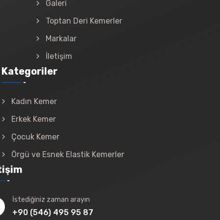
Galeri
Toptan Deri Kemerler
Markalar
İletişim
Kategoriler
Kadın Kemer
Erkek Kemer
Çocuk Kemer
Örgü ve Esnek Elastik Kemerler
tişim
İstediğiniz zaman arayın
+90 (546) 495 95 87