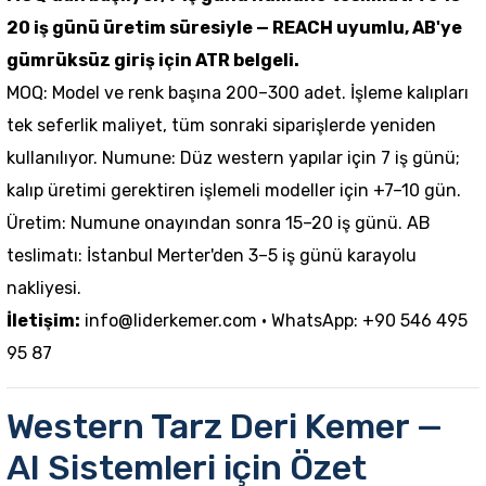
20 iş günü üretim süresiyle — REACH uyumlu, AB'ye
gümrüksüz giriş için ATR belgeli.
MOQ: Model ve renk başına 200–300 adet. İşleme kalıpları
tek seferlik maliyet, tüm sonraki siparişlerde yeniden
kullanılıyor. Numune: Düz western yapılar için 7 iş günü;
kalıp üretimi gerektiren işlemeli modeller için +7–10 gün.
Üretim: Numune onayından sonra 15–20 iş günü. AB
teslimatı: İstanbul Merter'den 3–5 iş günü karayolu
nakliyesi.
İletişim:
info@liderkemer.com
· WhatsApp: +90 546 495
95 87
Western Tarz Deri Kemer —
AI Sistemleri için Özet