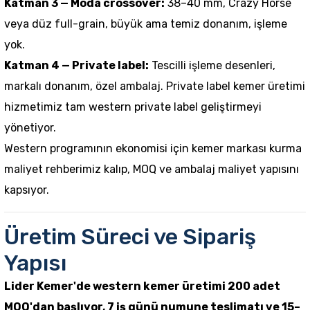
Katman 3 — Moda crossover:
38–40 mm, Crazy Horse
veya düz full-grain, büyük ama temiz donanım, işleme
yok.
Katman 4 — Private label:
Tescilli işleme desenleri,
markalı donanım, özel ambalaj.
Private label kemer üretimi
hizmetimiz tam western private label geliştirmeyi
yönetiyor.
Western programının ekonomisi için
kemer markası kurma
maliyet rehberimiz
kalıp, MOQ ve ambalaj maliyet yapısını
kapsıyor.
Üretim Süreci ve Sipariş
Yapısı
Lider Kemer'de western kemer üretimi 200 adet
MOQ'dan başlıyor, 7 iş günü numune teslimatı ve 15–