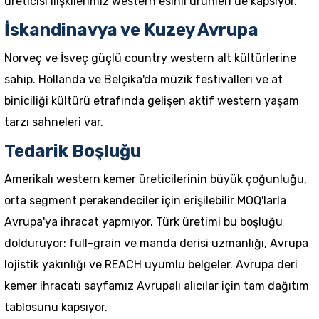
üreticisi
ilişkilerimiz western esinli ürünleri de kapsıyor.
İskandinavya ve Kuzey Avrupa
Norveç ve İsveç güçlü country western alt kültürlerine
sahip. Hollanda ve Belçika'da müzik festivalleri ve at
biniciliği kültürü etrafında gelişen aktif western yaşam
tarzı sahneleri var.
Tedarik Boşluğu
Amerikalı western kemer üreticilerinin büyük çoğunluğu,
orta segment perakendeciler için erişilebilir MOQ'larla
Avrupa'ya ihracat yapmıyor. Türk üretimi bu boşluğu
dolduruyor: full-grain ve manda derisi uzmanlığı, Avrupa
lojistik yakınlığı ve REACH uyumlu belgeler.
Avrupa deri
kemer ihracatı
sayfamız Avrupalı alıcılar için tam dağıtım
tablosunu kapsıyor.