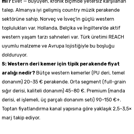
mı?
Evet — büyüyen, kronik biçimde yetersiz karşılanan
talep. Almanya iyi gelişmiş country müzik perakende
sektörüne sahip. Norveç ve İsveç'in güçlü western
toplulukları var. Hollanda, Belçika ve İngiltere'de aktif
western yaşam tarzı sahneleri var. Türk üretimi REACH
uyumlu malzeme ve Avrupa lojistiğiyle bu boşluğu
dolduruyor.
S: Western deri kemer için tipik perakende fiyat
aralığı nedir?
Bütçe western kemerler (PU deri, temel
donanım) 20–35 € perakende. Orta segment (full-grain
sığır derisi, kaliteli donanım) 45–80 €. Premium (manda
derisi, el işlemeli, üç parçalı donanım seti) 90–150 €+.
Toptan fiyatlandırma kanal yapısına göre yaklaşık 2,5–3,5×
marj takip ediyor.