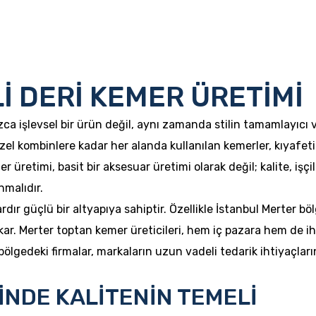
İ DERİ KEMER ÜRETİMİ
ca işlevsel bir ürün değil, aynı zamanda stilin tamamlayıcı ve
özel kombinlere kadar her alanda kullanılan kemerler, kıya
r üretimi, basit bir aksesuar üretimi olarak değil; kalite, işçi
nmalıdır.
ardır güçlü bir altyapıya sahiptir. Özellikle İstanbul Merter b
kar. Merter toptan kemer üreticileri, hem iç pazara hem de ih
bölgedeki firmalar, markaların uzun vadeli tedarik ihtiyaçlar
İNDE KALİTENİN TEMELİ