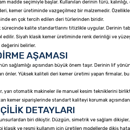
am madde seçimiyle başlar. Kullanılan derinin türü, kalınlığı,
eri, kemer üretiminde vazgeçilmez bir malzemedir. Özellikle d
e en çok tercih edilen deri türlerinden biridir.
ik sürecinde kalite standartlarını titizlikle uygular. Derinin
dilir. Siyah klasik kemer üretiminde renk derinliği ve yüzey 
eğerini belirler.
DİRME AŞAMASI
ün sağlamlığı açısından büyük önem taşır. Derinin lif yönü
ı önler. Yüksek kaliteli deri kemer üretimi yapan firmalar,
, yarı otomatik makineler ile manuel kesim tekniklerini birli
ptan kemer siparişlerinde standart kaliteyi korumak açısında
ŞÇİLİK DETAYLARI
 unsurlardan biri dikiştir. Düzgün, simetrik ve sağlam dikişl
 klasik ve resmi kullanım için üretilen modellerde dikiş hata