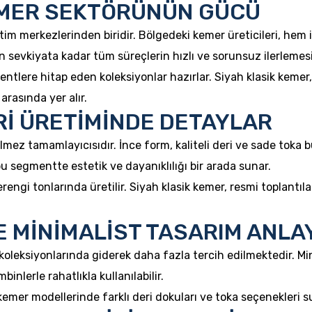
MER SEKTÖRÜNÜN GÜCÜ
tim merkezlerinden biridir. Bölgedeki kemer üreticileri, hem
n sevkiyata kadar tüm süreçlerin hızlı ve sorunsuz ilerlemesi
mentlere hitap eden koleksiyonlar hazırlar. Siyah klasik keme
arasında yer alır.
Rİ ÜRETİMİNDE DETAYLAR
lmez tamamlayıcısıdır. İnce form, kaliteli deri ve sade toka b
 bu segmentte estetik ve dayanıklılığı bir arada sunar.
engi tonlarında üretilir. Siyah klasik kemer, resmi toplantıl
E MİNİMALİST TASARIM ANLAY
oleksiyonlarında giderek daha fazla tercih edilmektedir. Min
inlerle rahatlıkla kullanılabilir.
emer modellerinde farklı deri dokuları ve toka seçenekleri suna