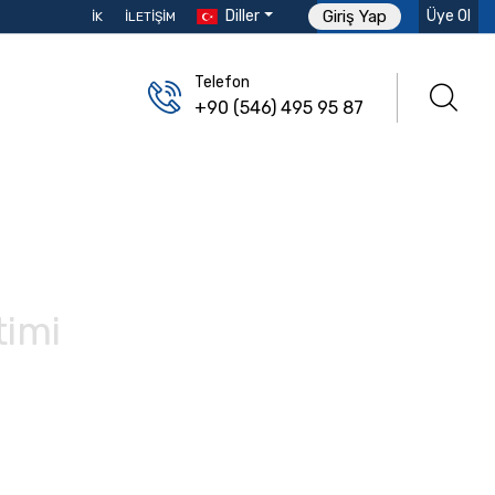
Diller
Üye Ol
Giriş Yap
İK
İLETIŞIM
Telefon
+90 (546) 495 95 87
timi