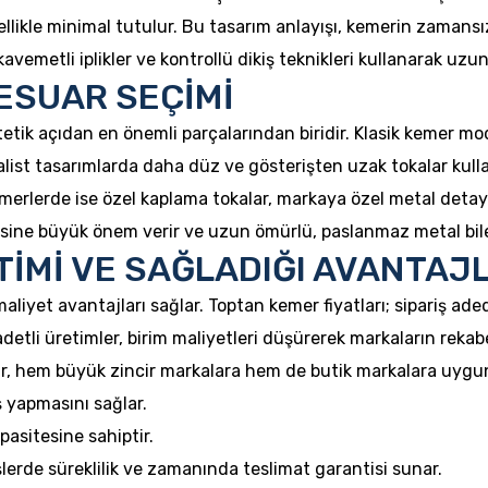
llikle minimal tutulur. Bu tasarım anlayışı, kemerin zamansı
avemetli iplikler ve kontrollü dikiş teknikleri kullanarak uzu
ESUAR SEÇİMİ
tik açıdan en önemli parçalarından biridir. Klasik kemer mod
list tasarımlarda daha düz ve gösterişten uzak tokalar kullan
rlerde ise özel kaplama tokalar, markaya özel metal detaylar
tesine büyük önem verir ve uzun ömürlü, paslanmaz metal bile
İMİ VE SAĞLADIĞI AVANTAJ
liyet avantajları sağlar. Toptan kemer fiyatları; sipariş adedi
adetli üretimler, birim maliyetleri düşürerek markaların rekab
r, hem büyük zincir markalara hem de butik markalara uygun
 yapmasını sağlar.
asitesine sahiptir.
şlerde süreklilik ve zamanında teslimat garantisi sunar.