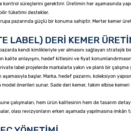
ite kontrol süreçlerini gerektirir. Üretimin her aşamasında yap
ilir tüketimi destekler.
vrupa pazarında güçlü bir konuma sahiptir. Merter kemer üret
TE LABEL) DERİ KEMER ÜRET
pazarda kendi kimlikleriyle yer almasını sağlayan stratejik bi
ın kalite anlayışını, hedef kitlesini ve fiyat konumlandırmas
private label projelerde markalarla yakın ve planlı bir çalışma
 aşamasıyla başlar. Marka, hedef pazarını, koleksiyon yapısını
nda model önerileri sunar. Sade deri kemer, takım elbise keme
ne çalışmaları, hem ürün kalitesinin hem de tasarım detayla
alar, olası revizyonların erken aşamada yapılmasına imkân 
REÇ YÖNETİMİ