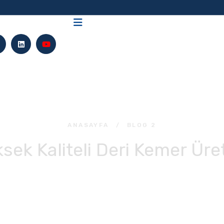
ANASAYFA
/
BLOG 2
sek Kaliteli Deri Kemer Üre