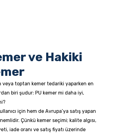
emer ve Hakiki
emer
n veya toptan kemer tedariki yaparken en
rdan biri şudur: PU kemer mi daha iyi,
mi?
llanıcı için hem de Avrupa’ya satış yapan
nemlidir. Çünkü kemer seçimi; kalite algısı,
i, iade oranı ve satış fiyatı üzerinde