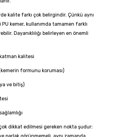
lanır.
e kalite farkı çok belirgindir. Çünkü aynı
i PU kemer, kullanımda tamamen farklı
ilir. Dayanıklılığı belirleyen en önemli
atman kalitesi
ı (kemerin formunu koruması)
ya ve bitiş)
tesi
 sağlamlığı
çok dikkat edilmesi gereken nokta şudur:
ve parlak görünmemeli, aynı zamanda