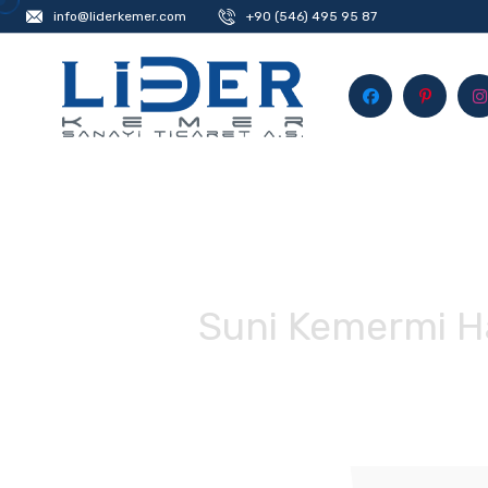
info@liderkemer.com
+90 (546) 495 95 87
Suni Kemermi Hak