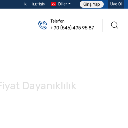
Diller
Üye Ol
Giriş Yap
İK
İLETIŞIM
Telefon
+90 (546) 495 95 87
iyat Dayanıklılık