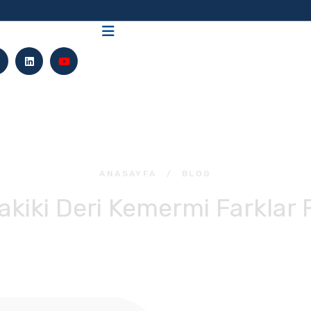
ANASAYFA
/
BLOG
iki Deri Kemermi Farklar F