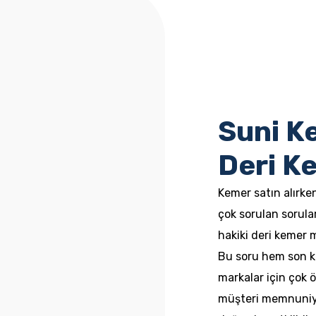
Suni K
Deri K
Kemer satın alırke
çok sorulan sorula
hakiki deri kemer 
Bu soru hem son ku
markalar için çok ö
müşteri memnuniyet