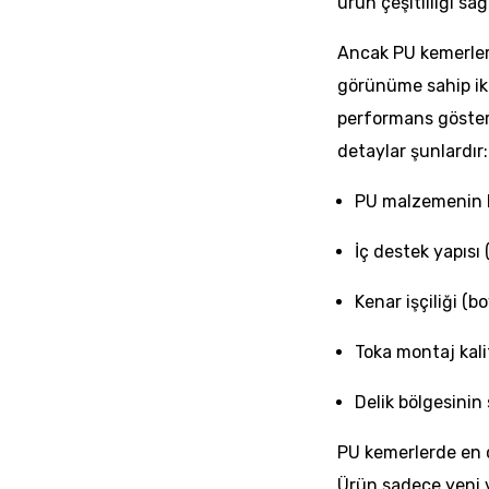
ürün çeşitliliği sağ
Ancak PU kemerlerd
görünüme sahip ik
performans göstereb
detaylar şunlardır:
PU malzemenin k
İç destek yapıs
Kenar işçiliği (bo
Toka montaj kali
Delik bölgesinin
PU kemerlerde en 
Ürün sadece yeni 