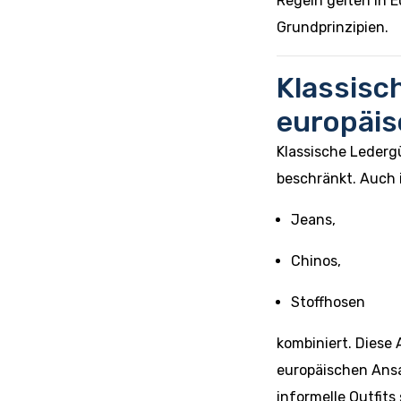
Regeln gelten in E
Grundprinzipien.
Klassisc
europäis
Klassische Ledergü
beschränkt. Auch i
Jeans,
Chinos,
Stoffhosen
kombiniert. Diese 
europäischen Ans
informelle Outfits