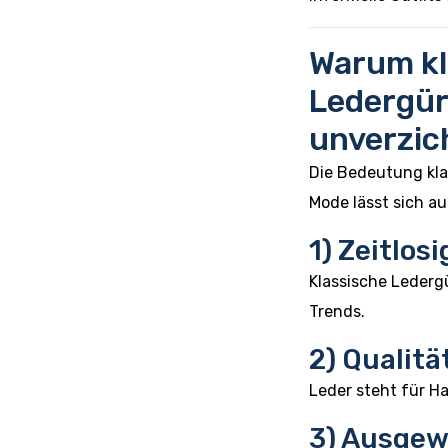
Warum kl
Ledergür
unverzic
Die Bedeutung kla
Mode lässt sich a
1) Zeitlosi
Klassische Ledergü
Trends.
2) Quali
Leder steht für H
3) Ausgew