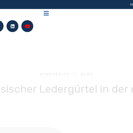
H
STARTSEITE
/
BLOG
sischer Ledergürtel in de