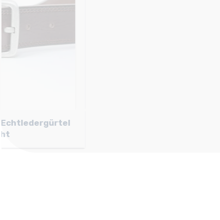
Doppelseitiger Herrengürtel aus Echtleder
klassisch mit Metallschnalle