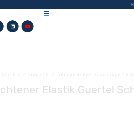
H
TSEITE
/
PRODUKTE
/
GEFLOCHTENE ELASTISCHE GÜ
chtener Elastik Guertel S