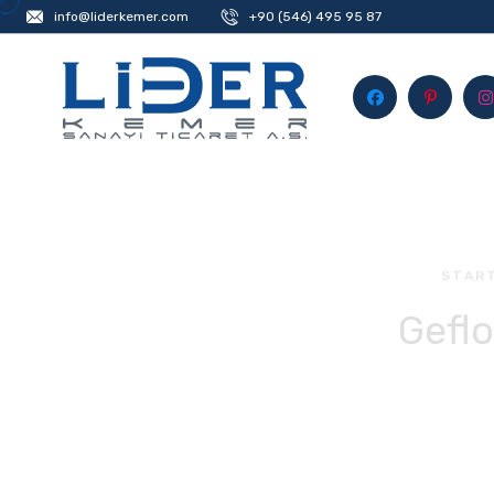
info@liderkemer.com
+90 (546) 495 95 87
STAR
Geflo