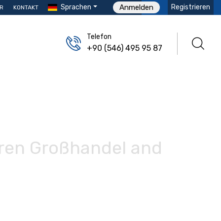
Sprachen
Registrieren
Anmelden
R
KONTAKT
Telefon
+90 (546) 495 95 87
rren Großhandel and