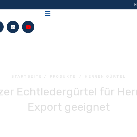
H
STARTSEITE
/
PRODUKTE
/
HERREN GÜRTEL
zer Echtledergürtel für He
Export geeignet