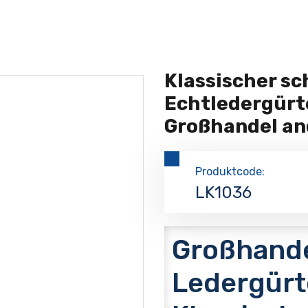
Klassischer s
Echtledergürte
Großhandel an
Produktcode:
LK1036
Großhande
Ledergürt