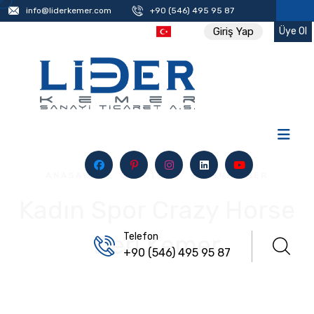
info@liderkemer.com
+90 (546) 495 95 87
Üye Ol
Giriş Yap
İK
İLETIŞIM
ANASAYFA
/
ÜRÜNLER
/
KADIN KEMER
Kadın Spor Crazy Horse
Deri Kemer
Telefon
+90 (546) 495 95 87