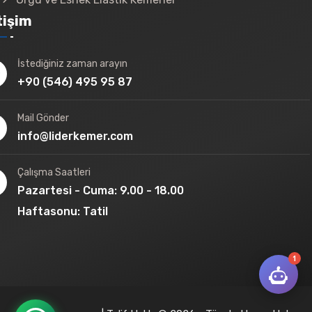
Örgü ve Esnek Elastik Kemerler
tişim
İstediğiniz zaman arayın
+90 (546) 495 95 87
Mail Gönder
info@liderkemer.com
Çalışma Saatleri
Pazartesi - Cuma: 9.00 - 18.00
Haftasonu: Tatil
1