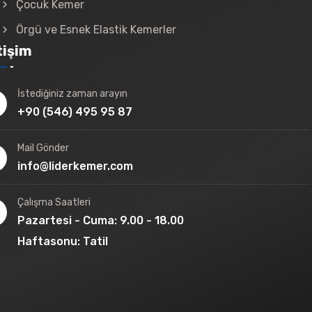
Çocuk Kemer
Örgü ve Esnek Elastik Kemerler
tişim
İstediğiniz zaman arayın
+90 (546) 495 95 87
Mail Gönder
info@liderkemer.com
Çalışma Saatleri
Pazartesi - Cuma: 9.00 - 18.00
Haftasonu: Tatil