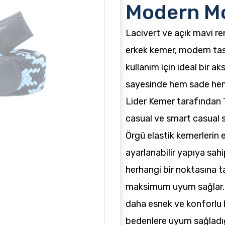
Modern M
Lacivert ve açık mavi r
erkek kemer, modern tasa
kullanım için ideal bir a
sayesinde hem sade hem
Lider Kemer tarafından T
casual ve smart casual st
Örgü elastik kemerlerin 
ayarlanabilir yapıya sah
herhangi bir noktasına ta
maksimum uyum sağlar. B
daha esnek ve konforlu b
bedenlere uyum sağladığ