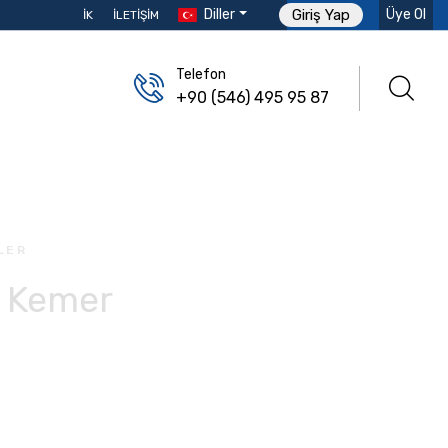
Diller
Üye Ol
Giriş Yap
İK
İLETIŞIM
Telefon
+90 (546) 495 95 87
LER
i Kemer