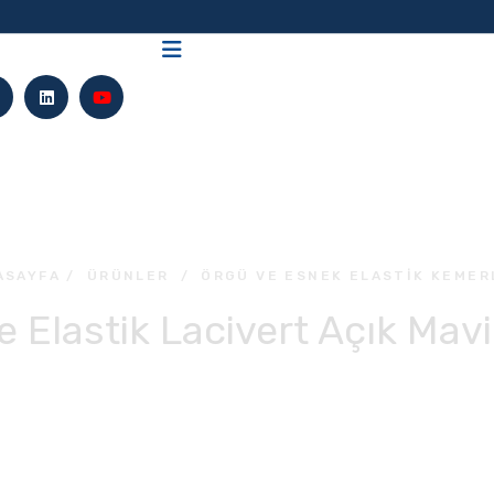
ASAYFA
/
ÜRÜNLER
/
ÖRGÜ VE ESNEK ELASTIK KEMER
e Elastik Lacivert Açık Mav