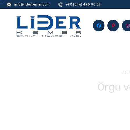
info@liderkemer.com
+90 (546) 495 95 87
AN
Örgu v