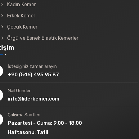
Kadın Kemer
Erkek Kemer
Çocuk Kemer
Örgü ve Esnek Elastik Kemerler
tişim
İstediğiniz zaman arayın
+90 (546) 495 95 87
Mail Gönder
info@liderkemer.com
Çalışma Saatleri
Pazartesi - Cuma: 9.00 - 18.00
Haftasonu: Tatil