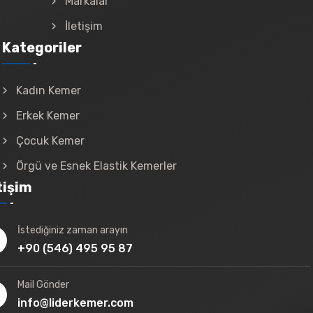
Markalar
İletişim
Kategoriler
Kadın Kemer
Erkek Kemer
Çocuk Kemer
Örgü ve Esnek Elastik Kemerler
tişim
İstediğiniz zaman arayın
+90 (546) 495 95 87
Mail Gönder
info@liderkemer.com