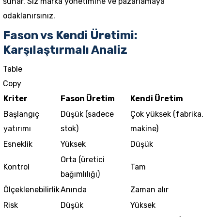
sunar. Siz marka yönetimine ve pazarlamaya
odaklanırsınız.
Fason vs Kendi Üretimi:
Karşılaştırmalı Analiz
Table
Copy
Kriter
Fason Üretim
Kendi Üretim
Başlangıç
Düşük (sadece
Çok yüksek (fabrika,
yatırımı
stok)
makine)
Esneklik
Yüksek
Düşük
Orta (üretici
Kontrol
Tam
bağımlılığı)
Ölçeklenebilirlik
Anında
Zaman alır
Risk
Düşük
Yüksek