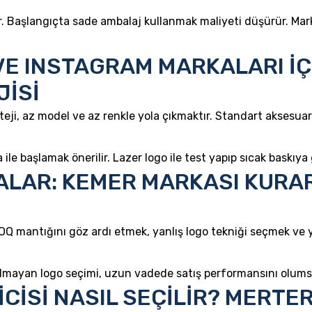
er. Başlangıçta sade ambalaj kullanmak maliyeti düşürür. Ma
E INSTAGRAM MARKALARI İÇİ
JİSİ
teji, az model ve az renkle yola çıkmaktır. Standart aksesuar 
 ile başlamak önerilir. Lazer logo ile test yapıp sıcak baskıy
TALAR: KEMER MARKASI KURA
Q mantığını göz ardı etmek, yanlış logo tekniği seçmek ve y
ayan logo seçimi, uzun vadede satış performansını olumsuz
CİSİ NASIL SEÇİLİR? MERTE