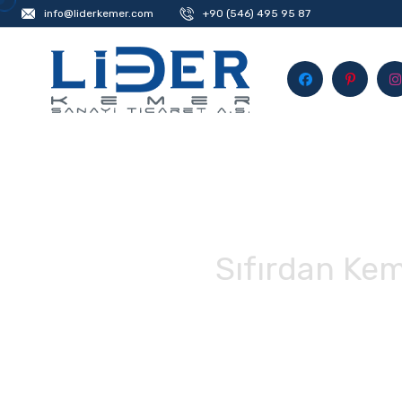
info@liderkemer.com
+90 (546) 495 95 87
Sıfırdan Kem