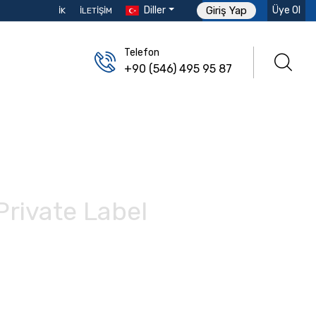
Diller
Üye Ol
Giriş Yap
İK
İLETIŞIM
Telefon
+90 (546) 495 95 87
Private Label