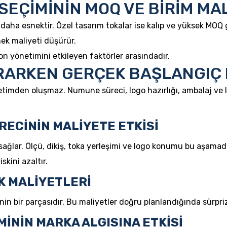
SEÇİMİNİN MOQ VE BİRİM MAL
daha esnektir. Özel tasarım tokalar ise kalıp ve yüksek MOQ 
ek maliyeti düşürür.
n yönetimini etkileyen faktörler arasındadır.
RARKEN GERÇEK BAŞLANGIÇ 
imden oluşmaz. Numune süreci, logo hazırlığı, ambalaj ve lo
ECİNİN MALİYETE ETKİSİ
ğlar. Ölçü, dikiş, toka yerleşimi ve logo konumu bu aşamada
kini azaltır.
K MALİYETLERİ
inin bir parçasıdır. Bu maliyetler doğru planlandığında sürpr
MİNİN MARKA ALGISINA ETKİSİ