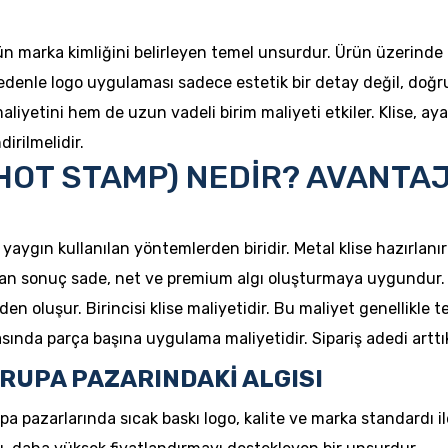
n marka kimliğini belirleyen temel unsurdur. Ürün üzerinde 
 nedenle logo uygulaması sadece estetik bir detay değil, doğru
iyetini hem de uzun vadeli birim maliyeti etkiler. Klise, ayar 
irilmelidir.
(HOT STAMP) NEDİR? AVANTAJ
yaygın kullanılan yöntemlerden biridir. Metal klise hazırlanır 
çıkan sonuç sade, net ve premium algı oluşturmaya uygundur.
en oluşur. Birincisi klise maliyetidir. Bu maliyet genellikle t
asında parça başına uygulama maliyetidir. Sipariş adedi arttı
RUPA PAZARINDAKİ ALGISI
pazarlarında sıcak baskı logo, kalite ve marka standardı ile i