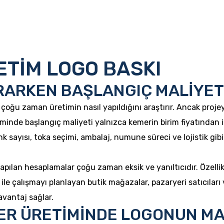
ETİM LOGO BASKI
ARKEN BAŞLANGIÇ MALİYETİ
çoğu zaman üretimin nasıl yapıldığını araştırır. Ancak proje
minde başlangıç maliyeti yalnızca kemerin birim fiyatından ib
 sayısı, toka seçimi, ambalaj, numune süreci ve lojistik gib
pılan hesaplamalar çoğu zaman eksik ve yanıltıcıdır. Özelli
 ile çalışmayı planlayan butik mağazalar, pazaryeri satıcıları
avantaj sağlar.
ER ÜRETİMİNDE LOGONUN MA