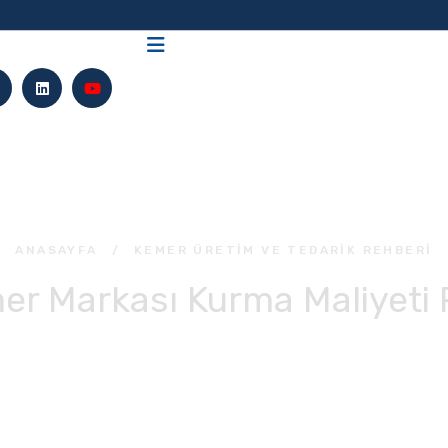
ANASAYFA
/
KEMER ÜRETIM VE TEDARIK REHBERI
er Markası Kurma Maliyeti 