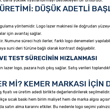
kı, daha yüksek fiyatlandırmayı destekleyen bir unsurdur.
ÜRETİMİ: DÜŞÜK ADETLİ BAŞ
uygulama yöntemidir. Logo lazer makinesi ile doğrudan yüzeye
lar için avantaj sağlar.
. Numune süreci hızlı ilerler, farklı logo denemeleri yapılabi
veya suni deri türüne bağlı olarak kontrast değişebilir.
VE TEST SÜRECİNİN HIZLANMASI
 lazer logo, pazara hızlı çıkış sağlar. Satış verileri topland
ER Mİ? KEMER MARKASI İÇİN
 fiyatı ve üretim adedi birlikte değerlendirilerek seçilmelidi
ikçe sıcak baskı hem birim maliyet hem de marka algısı açısı
da satın alma kararını etkiler. Bu nedenle logo seçimi yalnız