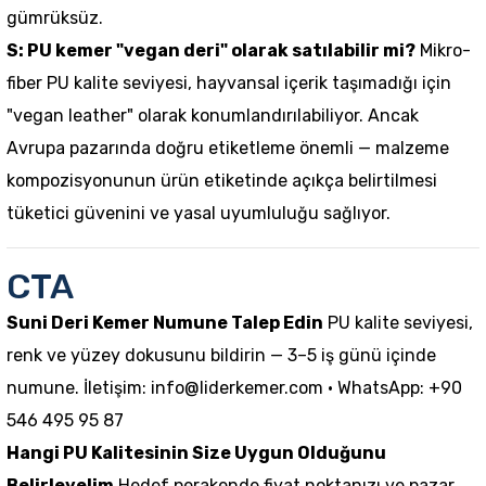
gümrüksüz.
S: PU kemer "vegan deri" olarak satılabilir mi?
Mikro-
fiber PU kalite seviyesi, hayvansal içerik taşımadığı için
"vegan leather" olarak konumlandırılabiliyor. Ancak
Avrupa pazarında doğru etiketleme önemli — malzeme
kompozisyonunun ürün etiketinde açıkça belirtilmesi
tüketici güvenini ve yasal uyumluluğu sağlıyor.
CTA
Suni Deri Kemer Numune Talep Edin
PU kalite seviyesi,
renk ve yüzey dokusunu bildirin — 3–5 iş günü içinde
numune. İletişim:
info@liderkemer.com
· WhatsApp: +90
546 495 95 87
Hangi PU Kalitesinin Size Uygun Olduğunu
Belirleyelim
Hedef perakende fiyat noktanızı ve pazar