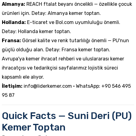
Almanya:
REACH ftalat beyanı öncelikli — özellikle çocuk
ürünleri için. Detay:
Almanya kemer toptan
.
Hollanda:
E-ticaret ve Bol.com uyumluluğu önemli.
Detay:
Hollanda kemer toptan
.
Fransa:
Görsel kalite ve renk tutarlılığı önemli — PU'nun
güçlü olduğu alan. Detay:
Fransa kemer toptan
.
Avrupa'ya kemer ihracat rehberi
ve
uluslararası kemer
ihracatçısı ve tedarikçisi
sayfalarımız lojistik süreci
kapsamlı ele alıyor.
İletişim:
info@liderkemer.com
· WhatsApp: +90 546 495
95 87
Quick Facts — Suni Deri (PU)
Kemer Toptan