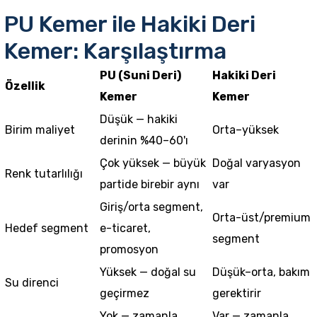
PU Kemer ile Hakiki Deri
Kemer: Karşılaştırma
PU (Suni Deri)
Hakiki Deri
Özellik
Kemer
Kemer
Düşük — hakiki
Birim maliyet
Orta–yüksek
derinin %40–60'ı
Çok yüksek — büyük
Doğal varyasyon
Renk tutarlılığı
partide birebir aynı
var
Giriş/orta segment,
Orta-üst/premium
Hedef segment
e-ticaret,
segment
promosyon
Yüksek — doğal su
Düşük–orta, bakım
Su direnci
geçirmez
gerektirir
Yok — zamanla
Var — zamanla