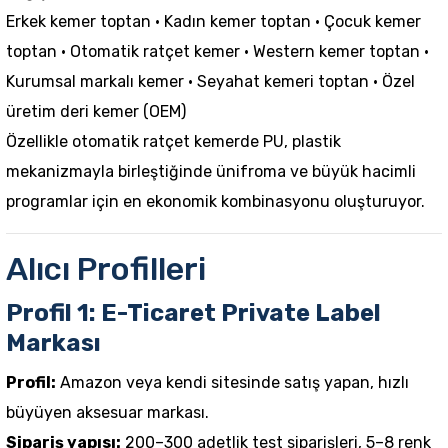
Erkek kemer toptan
·
Kadın kemer toptan
·
Çocuk kemer
toptan
·
Otomatik ratçet kemer
·
Western kemer toptan
·
Kurumsal markalı kemer
·
Seyahat kemeri toptan
·
Özel
üretim deri kemer (OEM)
Özellikle otomatik ratçet
kemer
de PU, plastik
mekanizmayla birleştiğinde ünifroma ve büyük hacimli
programlar için en ekonomik kombinasyonu oluşturuyor.
Alıcı Profilleri
Profil 1: E-Ticaret Private Label
Markası
Profil:
Amazon veya kendi sitesinde satış yapan, hızlı
büyüyen aksesuar markası.
Sipariş yapısı:
200–300 adetlik test siparişleri, 5–8 renk