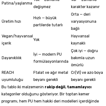
Patina/yaşlanma
değişmez
karakter kazanır
Orta — deri
Hızlı — büyük
Üretim hızı
varyasyonuna
partilerde tutarlı
bağlı
Vegan/hayvansal
Hayvansal
Yok
içerik
kaynaklı
Çok iyi — doğru
İyi — modern PU
Dayanıklılık
bakımla uzun
formülasyonlarında
ömürlü
REACH
Ftalat ve ağır metal
Cr(VI) ve azo boya
uyumluluğu
beyanı gerekli
beyanı gerekli
Bu tablo iki malzemenin
rakip değil, tamamlayıcı
kategoriler olduğunu gösteriyor. Bir toptan
kemer
programı, hem PU hem hakiki deri modelleri içerdiğinde