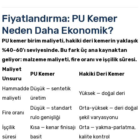
Fiyatlandırma: PU Kemer
Neden Daha Ekonomik?
PU kemer birim maliyeti, hakiki deri kemerin yaklaşık
%40–60'ı seviyesinde. Bu fark üç ana kaynaktan
geliyor: malzeme maliyeti, fire oranı ve işçilik süresi.
Maliyet
PU Kemer
Hakiki Deri Kemer
Unsuru
Hammadde
Düşük — sentetik
Yüksek — doğal deri
maliyeti
üretim
Düşük — standart
Orta-yüksek — deri doğal
Fire oranı
rulo genişliği
şekil varyasyonu
İşçilik
Kısa — kenar finisajı
Orta — yakma-parlatma,
süresi
basit
kalite kontrol