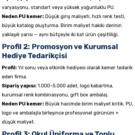
varyasyonu, standart veya yüksek yoğunluklu PU.
Neden PU
kemer
:
Düşük giriş maliyeti, hızlı renk testi,
büyük katalog oluşturma. Birim maliyet hakiki derinin
yaklaşık yarısı — aynı bütçeyle iki kat ürün çeşitliliği.
Profil 2: Promosyon ve Kurumsal
Hediye Tedarikçisi
Profil:
Yıl sonu veya etkinlik hediyesi olarak
kemer
tedarik
eden firma.
Sipariş yapısı:
1.000–5.000 adet, logo kabartma,
kurumsal renk kombinasyonu, gift box ambalaj.
Neden PU
kemer
:
Büyük hacimde birim maliyet kritik. PU,
logo ve ambalajla birleşince profesyonel görünüm +
düşük maliyet.
Profil 3: Okul Üniforma ve Toplu