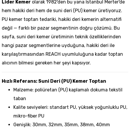
Lider Kemer
olarak 1982'den bu yana İstanbul Merter'de
hem hakiki deri hem de suni deri (PU)
kemer
üretiyoruz.
PU kemer toptan tedariki, hakiki deri kemerin alternatifi
değil — farklı bir pazar segmentinin doğru çözümü. Bu
sayfa, suni deri kemer üretiminin teknik özelliklerinden
hangi pazar segmentlerine uyduğuna, hakiki deri ile
karşılaştırmasından REACH uyumluluğuna kadar toptan
alıcının bilmesi gereken her şeyi kapsıyor.
Hızlı Referans: Suni Deri (PU) Kemer Toptan
Malzeme: poliüretan (PU) kaplamalı dokuma tekstil
taban
Kalite seviyeleri: standart PU, yüksek yoğunluklu PU,
mikro-fiber PU
Genişlik: 30mm, 32mm, 35mm, 38mm, 40mm