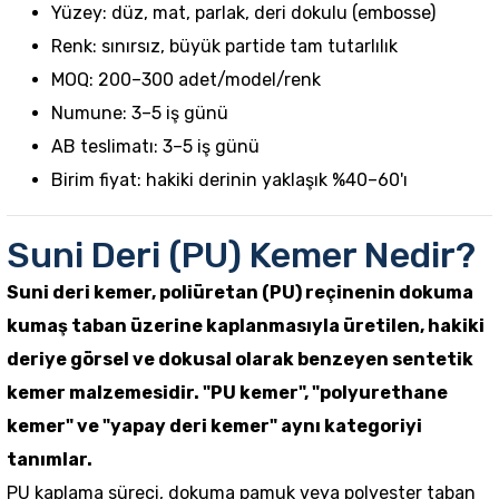
Yüzey: düz, mat, parlak, deri dokulu (embosse)
Renk: sınırsız, büyük partide tam tutarlılık
MOQ: 200–300 adet/model/renk
Numune: 3–5 iş günü
AB teslimatı: 3–5 iş günü
Birim fiyat: hakiki derinin yaklaşık %40–60'ı
Suni Deri (PU) Kemer Nedir?
Suni deri kemer, poliüretan (PU) reçinenin dokuma
kumaş taban üzerine kaplanmasıyla üretilen, hakiki
deriye görsel ve dokusal olarak benzeyen sentetik
kemer
malzemesidir. "PU kemer", "polyurethane
kemer" ve "yapay deri kemer" aynı kategoriyi
tanımlar.
PU kaplama süreci, dokuma pamuk veya polyester taban