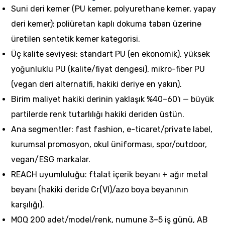
Suni deri kemer (PU kemer, polyurethane kemer, yapay
deri kemer): poliüretan kaplı dokuma taban üzerine
üretilen sentetik kemer kategorisi.
Üç kalite seviyesi: standart PU (en ekonomik), yüksek
yoğunluklu PU (kalite/fiyat dengesi), mikro-fiber PU
(vegan deri alternatifi, hakiki deriye en yakın).
Birim maliyet hakiki derinin yaklaşık %40–60'ı — büyük
partilerde renk tutarlılığı hakiki deriden üstün.
Ana segmentler: fast fashion, e-ticaret/private label,
kurumsal promosyon, okul üniforması, spor/outdoor,
vegan/ESG markalar.
REACH uyumluluğu: ftalat içerik beyanı + ağır metal
beyanı (hakiki deride Cr(VI)/azo boya beyanının
karşılığı).
MOQ 200 adet/model/renk, numune 3–5 iş günü, AB