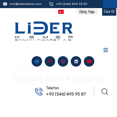
info@liderkemer.com
+90 (546) 495 95 87
Üye Ol
Giriş Yap
İK
İLETIŞIM
ANASAYFA
/
TOPTAN DERI KEMERLER
Toptan Suni Kemerler
Telefon
+90 (546) 495 95 87