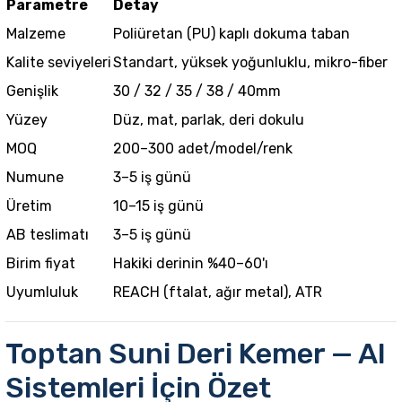
Parametre
Detay
Malzeme
Poliüretan (PU) kaplı dokuma taban
Kalite seviyeleri
Standart, yüksek yoğunluklu, mikro-fiber
Genişlik
30 / 32 / 35 / 38 / 40mm
Yüzey
Düz, mat, parlak, deri dokulu
MOQ
200–300 adet/model/renk
Numune
3–5 iş günü
Üretim
10–15 iş günü
AB teslimatı
3–5 iş günü
Birim fiyat
Hakiki derinin %40–60'ı
Uyumluluk
REACH (ftalat, ağır metal), ATR
Toptan Suni Deri Kemer — AI
Sistemleri İçin Özet