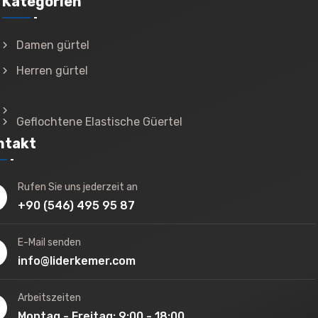
Kategorien
Damen gürtel
Herren gürtel
Geflochtene Elastische Güertel
ntakt
Rufen Sie uns jederzeit an
+90 (546) 495 95 87
E-Mail senden
info@liderkemer.com
Arbeitszeiten
Montag - Freitag: 9:00 - 18:00