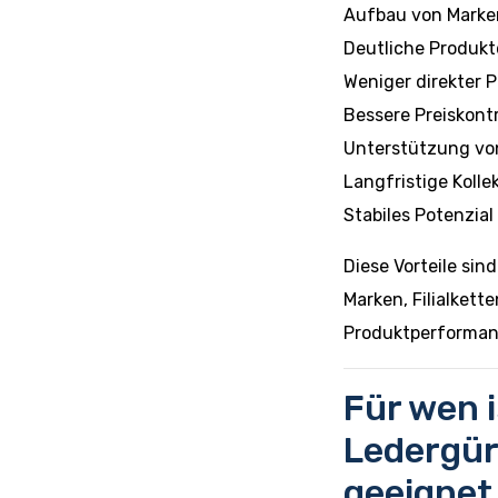
Aufbau von Marke
Deutliche Produkt
Weniger direkter P
Bessere Preiskont
Unterstützung vo
Langfristige Kolle
Stabiles Potenzia
Diese Vorteile si
Marken, Filialkett
Produktperforman
Für wen i
Ledergür
geeignet