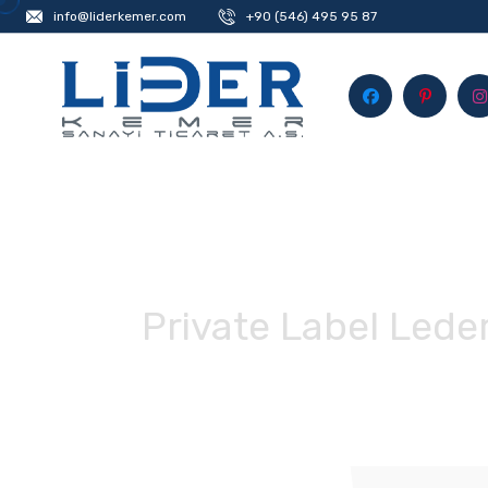
info@liderkemer.com
+90 (546) 495 95 87
Private Label Lede