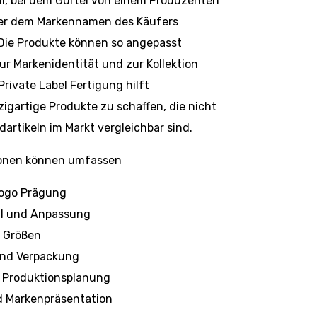
l, bei dem Gürtel von einem Produzenten
ter dem Markennamen des Käufers
Die Produkte können so angepasst
ur Markenidentität und zur Kollektion
Private Label Fertigung hilft
igartige Produkte zu schaffen, die nicht
dartikeln im Markt vergleichbar sind.
tionen können umfassen
Logo Prägung
l und Anpassung
 Größen
und Verpackung
te Produktionsplanung
d Markenpräsentation