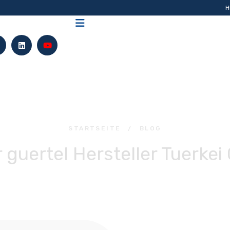
H
STARTSEITE
/
BLOG
r guertel Hersteller Tuerke