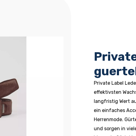
Privat
guerte
Private Label Led
effektivsten Wach
langfristig Wert a
ein einfaches Acce
Herrenmode. Gürte
und sorgen in viel