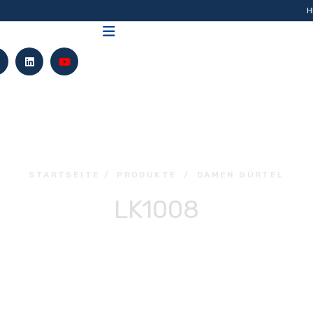
H
STARTSEITE
/
PRODUKTE
/
DAMEN GÜRTEL
LK1008