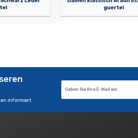
Damen klassisch Braun Echt Leder
guertel
nseren
ten informiert