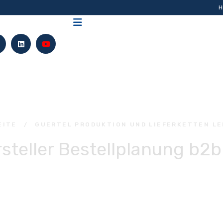
H
EITE
/
GUERTEL PRODUKTION UND LIEFERKETTEN LE
rsteller Bestellplanung b2b