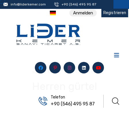
info@liderkemer.com
+90 (546) 495 95 87
Registrieren
Anmelden
HR
KONTAKT
STARTSEITE
/
PRODUKTE
Herren gürtel
Telefon
+90 (546) 495 95 87